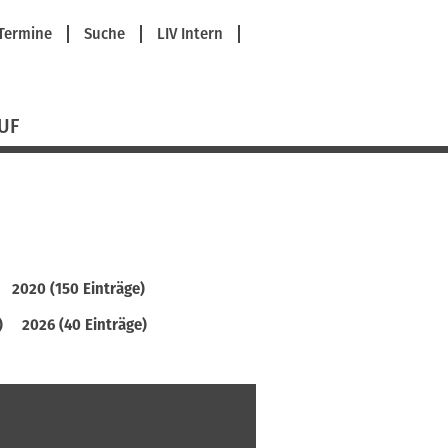
avigation
Termine
Suche
LIV Intern
berspringen
UF
2020 (150 Einträge)
)
2026 (40 Einträge)