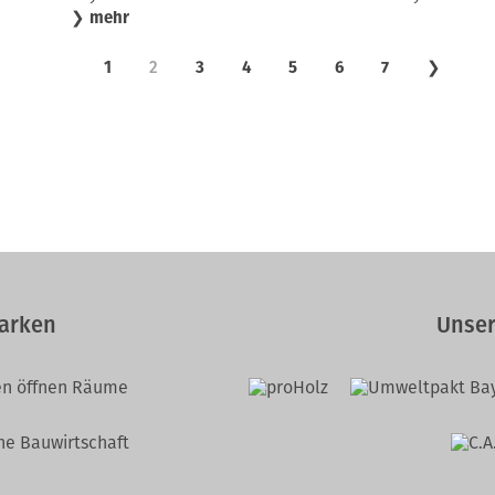
❯
mehr
1
2
3
4
5
6
7
❯
arken
Unser