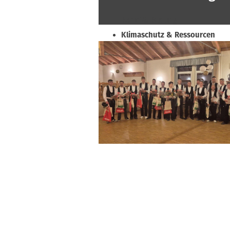
Beruf & Bildung
Klimaschutz & Ressourcen
Normen & Fachregeln
Prävention & Arbeitsschutz
Recht & Wirtschaft
Soziales & Tarifpolitik
Verband & Innungen
Interviews
Innung