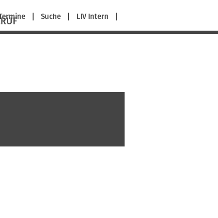
avigation
Termine
Suche
LIV Intern
ERUF
berspringen