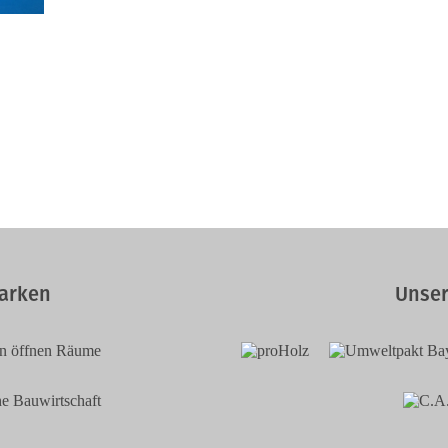
arken
Unser