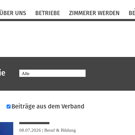
N
ÜBER UNS
BETRIEBE
ZIMMERER WERDEN
B
ü
ie
Alle
Beiträge aus dem Verband
08.07.2026
|
Beruf & Bildung