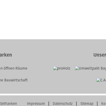
arken
Unser
telfranken
Impressum
Datenschutz
Sitemap
Ko
Navigation