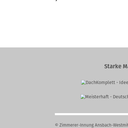
Starke M
© Zimmerer-Innung Ansbach-Westmit