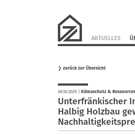
Navigation
AKTUELLES
Ü
überspringen
❯
zurück zur Übersicht
06.10.2025
|
Klimaschutz & Ressource
Unterfränkischer I
Halbig Holzbau ge
Nachhaltigkeitspre