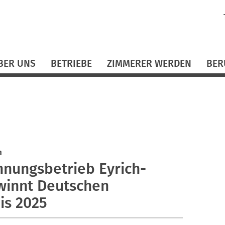
N
ü
BER UNS
BETRIEBE
ZIMMERER WERDEN
BER
n
nnungsbetrieb Eyrich-
winnt Deutschen
is 2025