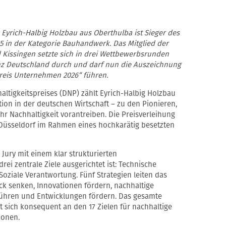
Eyrich-Halbig Holzbau aus Oberthulba ist Sieger des
5 in der Kategorie Bauhandwerk. Das Mitglied der
Kissingen setzte sich in drei Wettbewerbsrunden
z Deutschland durch und darf nun die Auszeichnung
preis Unternehmen 2026“ führen.
altigkeitspreises (DNP) zählt Eyrich-Halbig Holzbau
ion in der deutschen Wirtschaft – zu den Pionieren,
r Nachhaltigkeit vorantreiben. Die Preisverleihung
 Düsseldorf im Rahmen eines hochkarätig besetzten
Jury mit einem klar strukturierten
ei zentrale Ziele ausgerichtet ist: Technische
oziale Verantwortung. Fünf Strategien leiten das
k senken, Innovationen fördern, nachhaltige
führen und Entwicklungen fördern. Das gesamte
 sich konsequent an den 17 Zielen für nachhaltige
ionen.