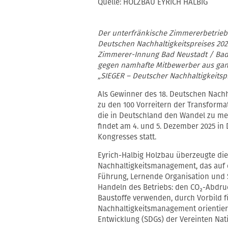
Quelle: HOLZBAU EYRICH HALBIG
Der unterfränkische Zimmererbetrieb 
Deutschen Nachhaltigkeitspreises 202
Zimmerer-Innung Bad Neustadt / Bad 
gegen namhafte Mitbewerber aus gan
„SIEGER – Deutscher Nachhaltigkeits
Als Gewinner des 18. Deutschen Nachh
zu den 100 Vorreitern der Transformat
die in Deutschland den Wandel zu meh
findet am 4. und 5. Dezember 2025 in
Kongresses statt.
Eyrich-Halbig Holzbau überzeugte die 
Nachhaltigkeitsmanagement, das auf dr
Führung, Lernende Organisation und S
Handeln des Betriebs: den CO₂-Abdruc
Baustoffe verwenden, durch Vorbild 
Nachhaltigkeitsmanagement orientiert
Entwicklung (SDGs) der Vereinten Nat