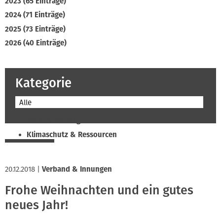
2023 (65 Einträge)
2024 (71 Einträge)
2025 (73 Einträge)
2026 (40 Einträge)
Kategorie
Alle
Beruf & Bildung
Klimaschutz & Ressourcen
Normen & Fachregeln
Prävention & Arbeitsschutz
20.12.2018
|
Verband & Innungen
Recht & Wirtschaft
Frohe Weihnachten und ein gutes
Soziales & Tarifpolitik
neues Jahr!
Verband & Innungen
Interviews