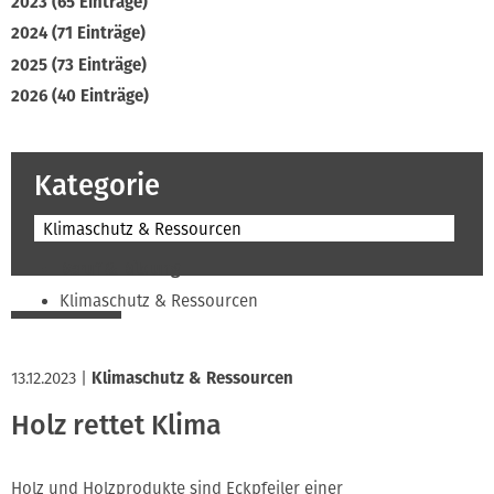
2023 (65 Einträge)
2024 (71 Einträge)
2025 (73 Einträge)
2026 (40 Einträge)
Kategorie
Klimaschutz & Ressourcen
Beruf & Bildung
Klimaschutz & Ressourcen
Normen & Fachregeln
Prävention & Arbeitsschutz
13.12.2023
|
Klimaschutz & Ressourcen
Recht & Wirtschaft
Holz rettet Klima
Soziales & Tarifpolitik
Verband & Innungen
Holz und Holzprodukte sind Eckpfeiler einer
Interviews