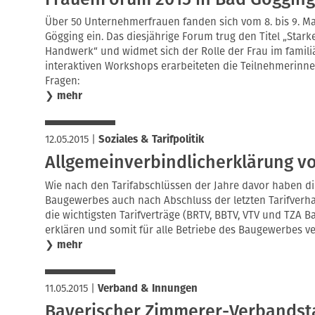
Über 50 Unternehmerfrauen fanden sich vom 8. bis 9. Ma
Gögging ein. Das diesjährige Forum trug den Titel „Star
Handwerk“ und widmet sich der Rolle der Frau im famili
interaktiven Workshops erarbeiteten die Teilnehmerinne
Fragen:
❯
mehr
12.05.2015
|
Soziales & Tarifpolitik
Allgemeinverbindlicherklärung vo
Wie nach den Tarifabschlüssen der Jahre davor haben die
Baugewerbes auch nach Abschluss der letzten Tarifver
die wichtigsten Tarifverträge (BRTV, BBTV, VTV und TZA B
erklären und somit für alle Betriebe des Baugewerbes v
❯
mehr
11.05.2015
|
Verband & Innungen
Bayerischer Zimmerer-Verbandsta