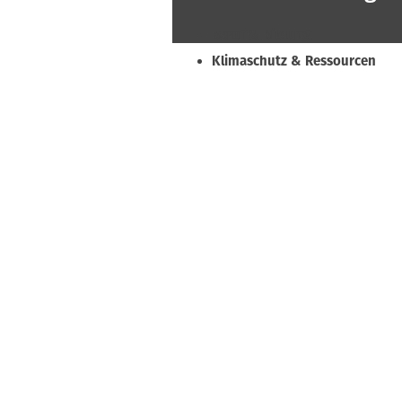
Beruf & Bildung
Klimaschutz & Ressourcen
Normen & Fachregeln
Prävention & Arbeitsschutz
Recht & Wirtschaft
Soziales & Tarifpolitik
Verband & Innungen
Interviews
Innung