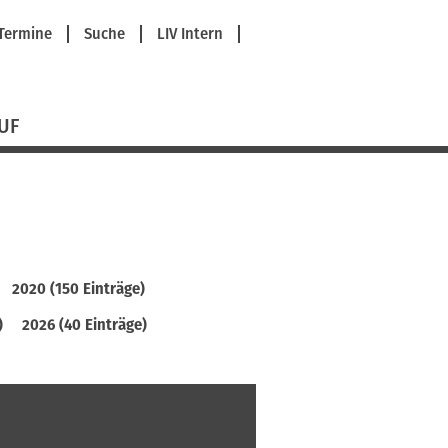
avigation
Termine
Suche
LIV Intern
berspringen
UF
2020 (150 Einträge)
)
2026 (40 Einträge)